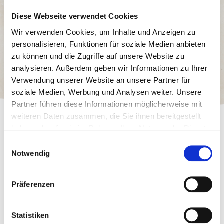
Getränken. Würfel Rüben Zucker wird aber auch verwendet
Diese Webseite verwendet Cookies
zum „Dippen“ in aromatischen Getränken wie Kaffee, Tee
Wir verwenden Cookies, um Inhalte und Anzeigen zu
oder Cognac, sowie zum Füllen der Früchte in Zwetschgen-
personalisieren, Funktionen für soziale Medien anbieten
und Marillenknödel. In jeder Verwendung Würfel für Würfel
zu können und die Zugriffe auf unsere Website zu
wohl portionierter Genuss – egal ob in der 500-g-Box oder in
analysieren. Außerdem geben wir Informationen zu Ihrer
der 1000-g-Vorratspackung.
Verwendung unserer Website an unsere Partner für
soziale Medien, Werbung und Analysen weiter. Unsere
Partner führen diese Informationen möglicherweise mit
weiteren Daten zusammen, die Sie ihnen bereitgestellt
haben oder die sie im Rahmen Ihrer Nutzung der Dienste
Lagerung
gesammelt haben.
Einwilligungsauswahl
Notwendig
Vor Feuchtigkeit und Wärme schützen.
Präferenzen
Hier findest du passende
Rezepte
Statistiken