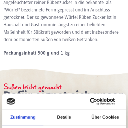
angefeuchteter reiner Rübenzucker in die bekannte, als
"Würfel" bezeichnete Form gepresst und im Anschluss
getrocknet. Der so gewonnene Würfel Rüben Zucker ist in
Haushalt und Gastronomie längst zu einer beliebten
Maßeinheit für Süßkraft geworden und dient insbesondere
dem portionierten Süßen von heißen Getränken.
Packungsinhalt 500 g und 1 kg
Süßen leicht gemacht
Dafür eignet sich unser
Würfel Rüben Zucker
Der Würfel Rüben Zucker ist in Haushalt und Gastronomie
Zustimmung
Details
Über Cookies
längst zu einer beliebten Maßeinheit für Süßkraft geworden
und dient insbesondere dem portionierten Süßen von heißen