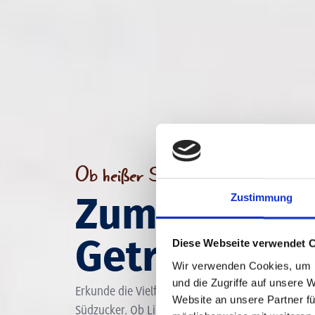
Ob heißer Seelenwärmer oder eisk
Zum Versüß
Zustimmung
Getränken al
Diese Webseite verwendet 
Wir verwenden Cookies, um I
und die Zugriffe auf unsere 
Erkunde die Vielfalt an unterschiedlichsten Drin
Website an unsere Partner fü
Südzucker. Ob Limonade mit hausgemachtem Zuck