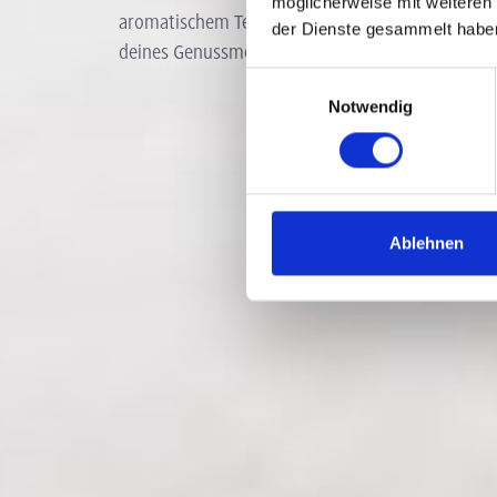
möglicherweise mit weiteren
aromatischem Tee – genieße die vielseitigen Mö
der Dienste gesammelt habe
deines Genussmoments!
Einwilligungsauswahl
Notwendig
Ablehnen