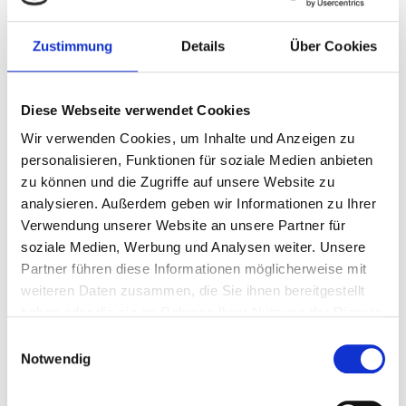
Zustimmung
Details
Über Cookies
Diese Webseite verwendet Cookies
Wir verwenden Cookies, um Inhalte und Anzeigen zu
personalisieren, Funktionen für soziale Medien anbieten
zu können und die Zugriffe auf unsere Website zu
analysieren. Außerdem geben wir Informationen zu Ihrer
Verwendung unserer Website an unsere Partner für
soziale Medien, Werbung und Analysen weiter. Unsere
Partner führen diese Informationen möglicherweise mit
Über 90 min
Starter
weiteren Daten zusammen, die Sie ihnen bereitgestellt
haben oder die sie im Rahmen Ihrer Nutzung der Dienste
Babka
gesammelt haben.
Einwilligungsauswahl
Notwendig