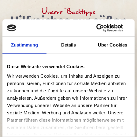
Unsere Backtipps
Hilfreiches zur süßen
Küche
Ob fluffige Kuchen oder feine Cremes – in diesem Bereich
Zustimmung
Details
Über Cookies
möchten wir wertvolles Wissen zur süßen Küche mit dir
teilen.
Diese Webseite verwendet Cookies
Wie wird Schokolade
Wir verwenden Cookies, um Inhalte und Anzeigen zu
geschmolzen?
personalisieren, Funktionen für soziale Medien anbieten
zu können und die Zugriffe auf unsere Website zu
analysieren. Außerdem geben wir Informationen zu Ihrer
Verwendung unserer Website an unsere Partner für
Wie kann verhindert werden,
soziale Medien, Werbung und Analysen weiter. Unsere
dass Mandeln oder Früchte im Teig
Partner führen diese Informationen möglicherweise mit
absinken?
weiteren Daten zusammen, die Sie ihnen bereitgestellt
haben oder die sie im Rahmen Ihrer Nutzung der Dienste