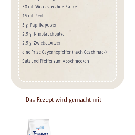
30
ml
Worcestershire-Sauce
15
ml
Senf
5
g
Paprikapulver
2,5
g
Knoblauchpulver
2,5
g
Zwiebelpulver
eine Prise Cayennepfeffer (nach Geschmack)
Salz und Pfeffer zum Abschmecken
Das Rezept wird gemacht mit