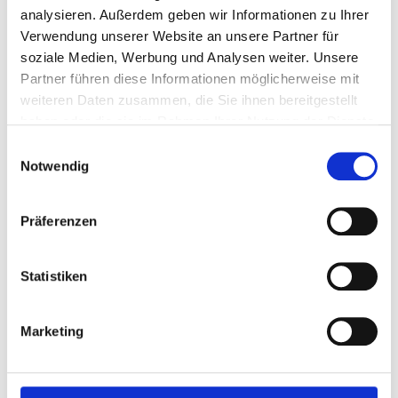
analysieren. Außerdem geben wir Informationen zu Ihrer
uns auf
@suedzucker_momente
und werde Teil unserer
Verwendung unserer Website an unsere Partner für
Community. Dort versorgen wir dich mit süßen Rezepten,
soziale Medien, Werbung und Analysen weiter. Unsere
Ideen und Geschichten aus unserer süßen Welt.
Partner führen diese Informationen möglicherweise mit
weiteren Daten zusammen, die Sie ihnen bereitgestellt
haben oder die sie im Rahmen Ihrer Nutzung der Dienste
gesammelt haben.
Einwilligungsauswahl
Notwendig
Präferenzen
Statistiken
Marketing