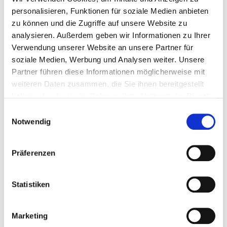
personalisieren, Funktionen für soziale Medien anbieten
zu können und die Zugriffe auf unsere Website zu
analysieren. Außerdem geben wir Informationen zu Ihrer
45 min
Fortgeschritten
Verwendung unserer Website an unsere Partner für
Marmeladen-Streuselkuchen
soziale Medien, Werbung und Analysen weiter. Unsere
Partner führen diese Informationen möglicherweise mit
weiteren Daten zusammen, die Sie ihnen bereitgestellt
haben oder die sie im Rahmen Ihrer Nutzung der Dienste
gesammelt haben.
Einwilligungsauswahl
Notwendig
Präferenzen
Statistiken
Marketing