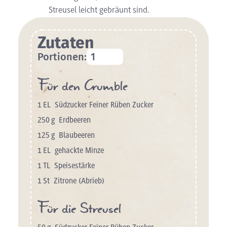
Streusel leicht gebräunt sind.
Zutaten
Portionen:
Für den Crumble
1
EL
Südzucker Feiner Rüben Zucker
250
g
Erdbeeren
125
g
Blaubeeren
1
EL
gehackte Minze
1
TL
Speisestärke
1
St
Zitrone (Abrieb)
Für die Streusel