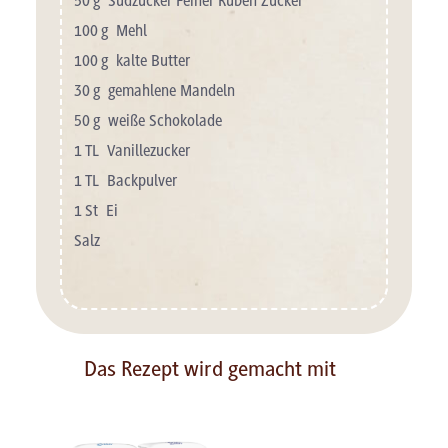
50
g
Südzucker Feiner Rüben Zucker
100
g
Mehl
100
g
kalte Butter
30
g
gemahlene Mandeln
50
g
weiße Schokolade
1
TL
Vanillezucker
1
TL
Backpulver
1
St
Ei
Salz
Das Rezept wird gemacht mit