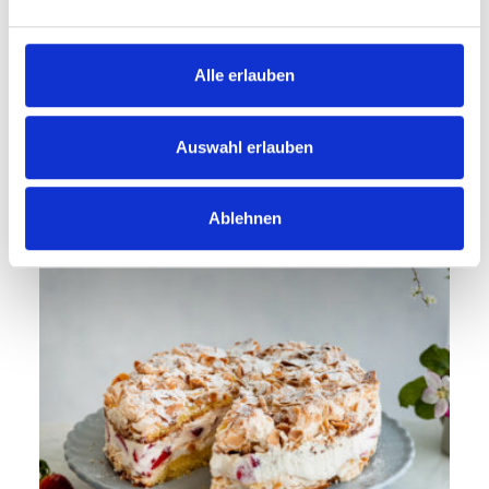
Alle erlauben
45 min
Profi
Zitronen Schaumküsse
Auswahl erlauben
Ablehnen