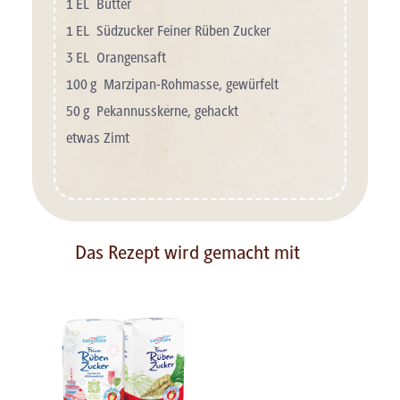
1
EL
Butter
1
EL
Südzucker Feiner Rüben Zucker
3
EL
Orangensaft
100
g
Marzipan-Rohmasse, gewürfelt
50
g
Pekannusskerne, gehackt
etwas Zimt
Das Rezept wird gemacht mit