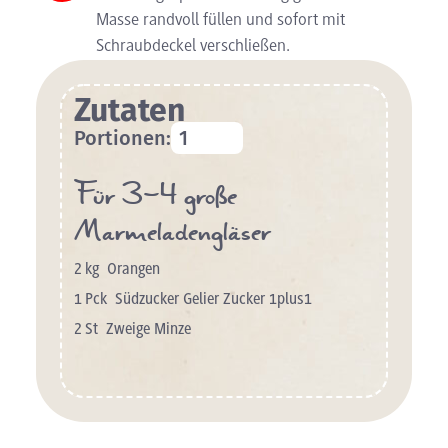
Masse randvoll füllen und sofort mit
Schraubdeckel verschließen.
Zutaten
Portionen:
Für 3–4 große
Marmeladengläser
2
kg
Orangen
1
Pck
Südzucker Gelier Zucker 1plus1
2
St
Zweige Minze