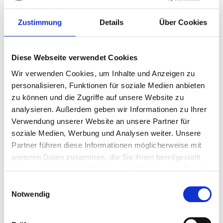
Zustimmung
Details
Über Cookies
Diese Webseite verwendet Cookies
Wir verwenden Cookies, um Inhalte und Anzeigen zu
personalisieren, Funktionen für soziale Medien anbieten
zu können und die Zugriffe auf unsere Website zu
analysieren. Außerdem geben wir Informationen zu Ihrer
Verwendung unserer Website an unsere Partner für
soziale Medien, Werbung und Analysen weiter. Unsere
Partner führen diese Informationen möglicherweise mit
weiteren Daten zusammen, die Sie ihnen bereitgestellt
haben oder die sie im Rahmen Ihrer Nutzung der Dienste
30 min
Starter
gesammelt haben.
Einwilligungsauswahl
Notwendig
Erdbeerkonfitüre