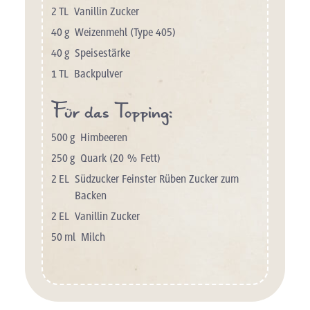
2
TL
Vanillin Zucker
40
g
Weizenmehl (Type 405)
40
g
Speisestärke
1
TL
Backpulver
Für das Topping:
500
g
Himbeeren
250
g
Quark (20 % Fett)
2
EL
Südzucker Feinster Rüben Zucker zum
Backen
2
EL
Vanillin Zucker
50
ml
Milch