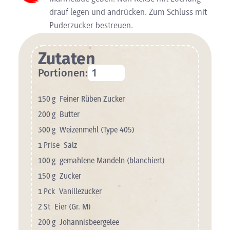
drauf legen und andrücken. Zum Schluss mit
Puderzucker bestreuen.
Zutaten
Portionen:
150
g
Feiner Rüben Zucker
200
g
Butter
300
g
Weizenmehl (Type 405)
1
Prise
Salz
100
g
gemahlene Mandeln (blanchiert)
150
g
Zucker
1
Pck
Vanillezucker
2
St
Eier (Gr. M)
200
g
Johannisbeergelee