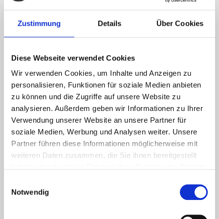
Für den besonderen Ostermoment, ab jetzt
Zustimmung
Details
Über Cookies
in den Regalen:
Neuer Name, neues Design – gleicher Inhalt und
Qualität!
Diese Webseite verwendet Cookies
Unser „Puder Zucker“ trägt ab sofort einen neuen
Wir verwenden Cookies, um Inhalte und Anzeigen zu
Namen und hat ein neues Verpackungsdesign. Dies
personalisieren, Funktionen für soziale Medien anbieten
soll die Herkunft unseres Zuckers aus der Zuckerrübe
zu können und die Zugriffe auf unsere Website zu
analysieren. Außerdem geben wir Informationen zu Ihrer
unterstreichen. Ab […]
Verwendung unserer Website an unsere Partner für
weiterlesen
soziale Medien, Werbung und Analysen weiter. Unsere
Partner führen diese Informationen möglicherweise mit
weiteren Daten zusammen, die Sie ihnen bereitgestellt
haben oder die sie im Rahmen Ihrer Nutzung der Dienste
gesammelt haben.
Einwilligungsauswahl
Notwendig