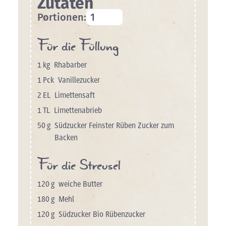
Zutaten
Portionen:
Für die Füllung
1
kg
Rhabarber
1
Pck
Vanillezucker
2
EL
Limettensaft
1
TL
Limettenabrieb
50
g
Südzucker Feinster Rüben Zucker zum
Backen
Für die Streusel
120
g
weiche Butter
180
g
Mehl
120
g
Südzucker Bio Rübenzucker