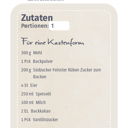
Zutaten
Portionen:
Für eine Kastenform
300
g
Mehl
1
Pck
Backpulver
200
g
Südzucker Feinster Rüben Zucker zum
Backen
4
St
Eier
250
ml
Speiseöl
100
ml
Milch
2
EL
Backkakao
1
Pck
Vanillinzucker