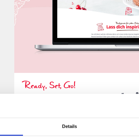
Ready, Set, Go!
Unsere neue Website
Willkommen in unserer süßen Welt! 🌟
Auf unserer Website findest du eine bunte Mischung a
Details
Infos zu unseren Zuckerrüben, Landwirten und Produkt
entdecke warum Zuckerrüben echte Alround-Talente un