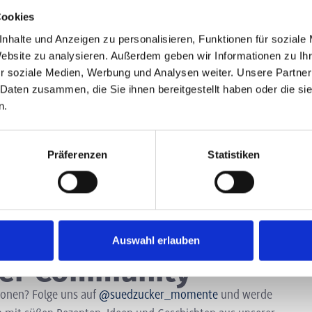
Cookies
Tauche ein in die scheinbar unendliche Vielfalt an m
Produkte. Finde in unserem Rezeptfinder leckere Reze
nhalte und Anzeigen zu personalisieren, Funktionen für soziale
Marmeladen Atelier, beim Kreieren deines neuen ♥️- Au
Website zu analysieren. Außerdem geben wir Informationen zu I
r soziale Medien, Werbung und Analysen weiter. Unsere Partner
kreativ! 💫✨
 Daten zusammen, die Sie ihnen bereitgestellt haben oder die s
n.
Präferenzen
Statistiken
Auswahl erlauben
rer Community
ionen? Folge uns auf
@suedzucker_momente
und werde