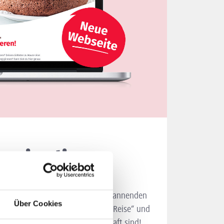
 ist live!
us Inspiration, Kreativität und spannenden
Über Cookies
en. Begleite uns auf die „Rüben-Reise“ und
d kleine Helden der Nachbarschaft sind!