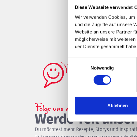
Diese Webseite verwendet 
Wir verwenden Cookies, um I
und die Zugriffe auf unsere 
Website an unsere Partner fü
möglicherweise mit weiteren
der Dienste gesammelt habe
Einwilligungsauswahl
Notwendig
Folge uns auf Social Media
Ablehnen
Werde Teil unse
Du möchtest mehr Rezepte, Storys und Inspirat